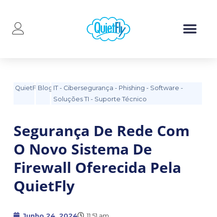
QuietFly
Blog
IT
-
Cibersegurança
-
Phishing
-
Software
-
Soluções TI
-
Suporte Técnico
Segurança De Rede Com
O Novo Sistema De
Firewall Oferecida Pela
QuietFly
Junho 24, 2024
11:51 am