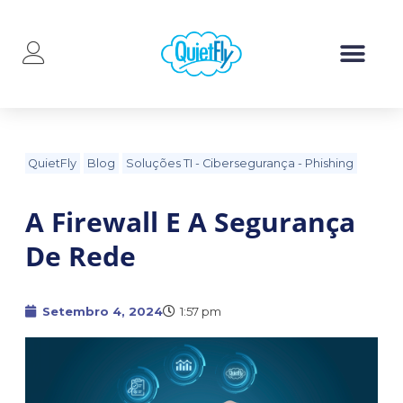
QuietFly
Blog
Soluções TI
-
Cibersegurança
-
Phishing
A Firewall E A Segurança
De Rede
Setembro 4, 2024
1:57 pm