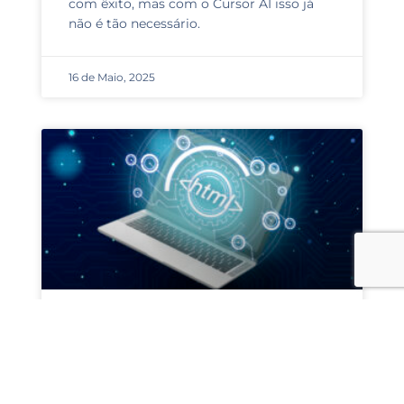
com êxito, mas com o Cursor AI isso já
não é tão necessário.
16 de Maio, 2025
O Futuro Do
Desenvolvimento Web Na
Era Da Inteligência