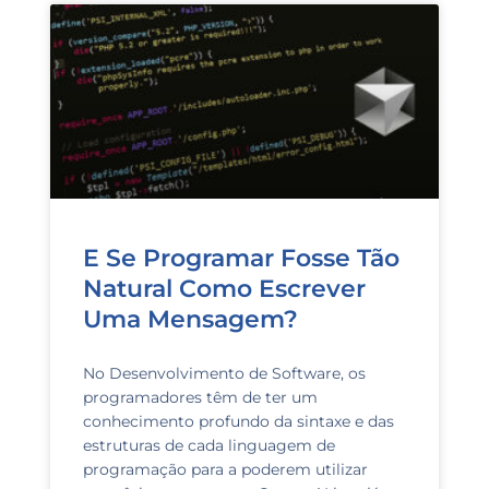
E Se Programar Fosse Tão
Natural Como Escrever
Uma Mensagem?
No Desenvolvimento de Software, os
programadores têm de ter um
conhecimento profundo da sintaxe e das
estruturas de cada linguagem de
programação para a poderem utilizar