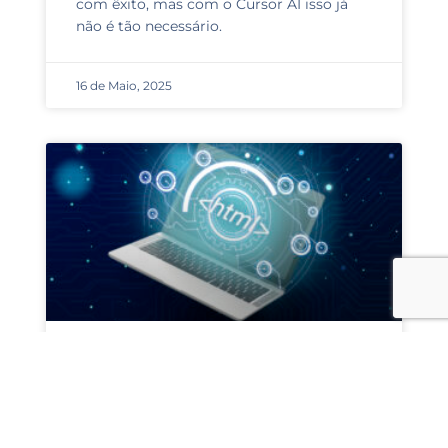
com êxito, mas com o Cursor AI isso já
não é tão necessário.
16 de Maio, 2025
O Futuro Do
Desenvolvimento Web Na
Era Da Inteligência