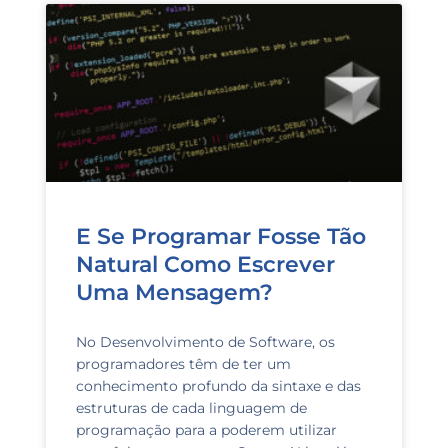
E Se Programar Fosse Tão
Natural Como Escrever
Uma Mensagem?
No Desenvolvimento de Software, os
programadores têm de ter um
conhecimento profundo da sintaxe e das
estruturas de cada linguagem de
programação para a poderem utilizar