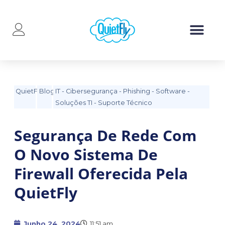
QuietFly
Blog
IT
-
Cibersegurança
-
Phishing
-
Software
-
Soluções TI
-
Suporte Técnico
Segurança De Rede Com
O Novo Sistema De
Firewall Oferecida Pela
QuietFly
Junho 24, 2024
11:51 am