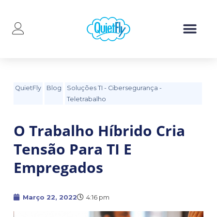
QuietFly
Blog
Soluções TI
-
Cibersegurança
-
Teletrabalho
O Trabalho Híbrido Cria
Tensão Para TI E
Empregados
Março 22, 2022
4:16 pm