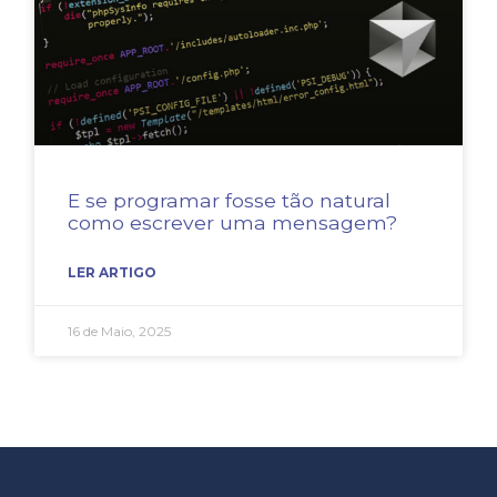
E se programar fosse tão natural
como escrever uma mensagem?
LER ARTIGO
16 de Maio, 2025