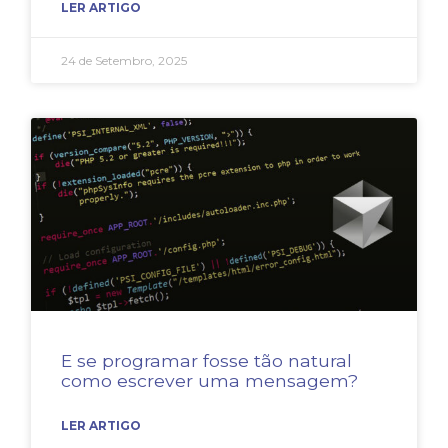
LER ARTIGO
24 de Setembro, 2025
E se programar fosse tão natural
como escrever uma mensagem?
LER ARTIGO