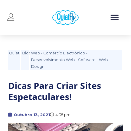
QuietFly
Blog
Web
-
Comércio Electrónico
-
Desenvolvimento Web
-
Software
-
Web
Design
Dicas Para Criar Sites
Espetaculares!
Outubro 13, 2021
4:35 pm