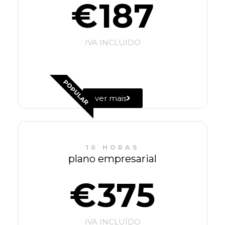
187
€
IVA INCLUIDO
POPULAR
ver mais
10 HORAS
plano empresarial
375
€
IVA INCLUÍDO