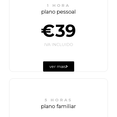
1 HORA
plano pessoal
39
€
IVA INCLUIDO
ver mais
5 HORAS
plano familiar